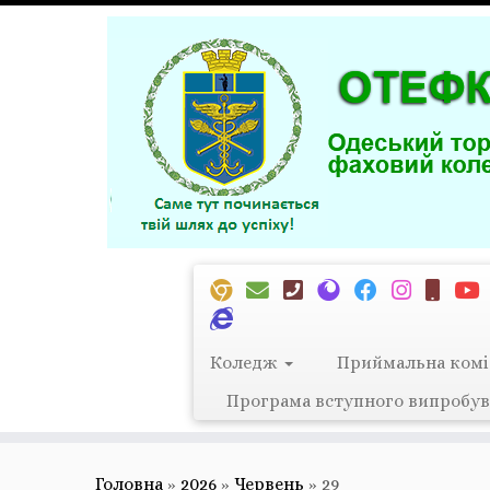
Перейти
до
вмісту
Коледж
Приймальна комі
Програма вступного випробув
Головна
»
2026
»
Червень
»
29