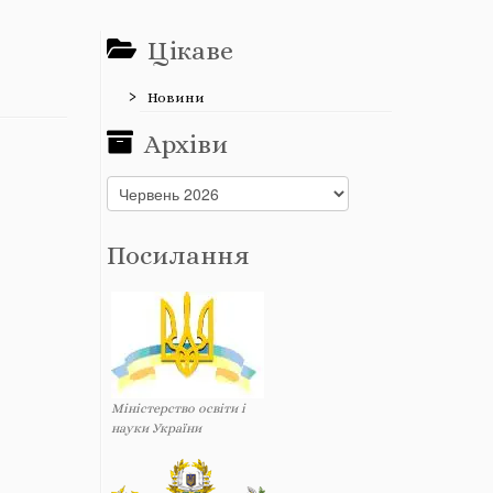
Цікаве
Новини
Архіви
Архіви
Посилання
Міністерство освіти і
науки України