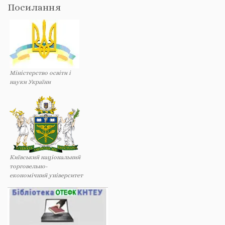
Посилання
Міністерство освіти і
науки України
Київський національний
торговельно-
економічний університет