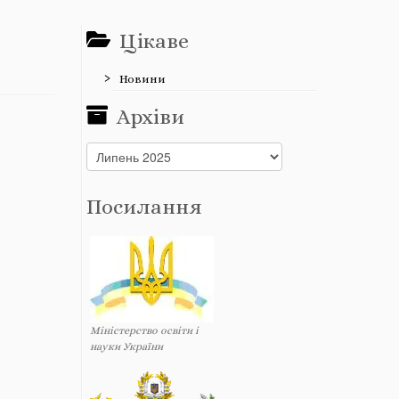
Цікаве
Новини
Архіви
Архіви
Посилання
Міністерство освіти і
науки України