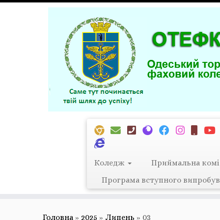
Перейти
до
вмісту
Коледж
Приймальна комі
Програма вступного випробув
Головна
»
2025
»
Липень
»
03