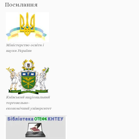
Посилання
Міністерство освіти і
науки України
Київський національний
торговельно-
економічний університет