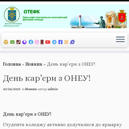
Перейти
до
вмісту
Головна
»
Новини
»
День кар’єри з ОНЕУ!
День кар’єри з ОНЕУ!
10/06/2025
в
Новини
автор
admin
День кар’єри з ОНЕУ!
Студенти коледжу активно долучилися до ярмарку