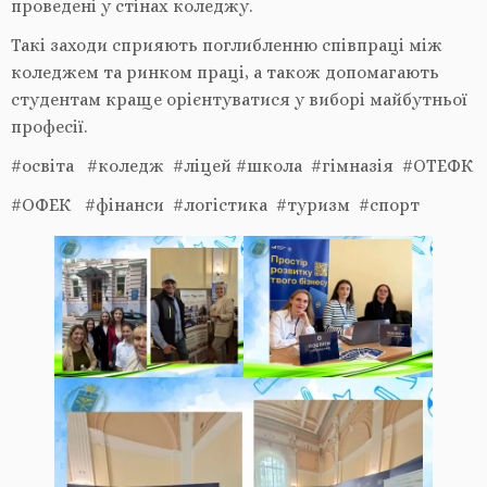
проведені у стінах коледжу.
Такі заходи сприяють поглибленню співпраці між
коледжем та ринком праці, а також допомагають
студентам краще орієнтуватися у виборі майбутньої
професії.
#освіта #коледж #ліцей #школа #гімназія #ОТЕФК
#ОФЕК #фінанси #логістика #туризм #спорт