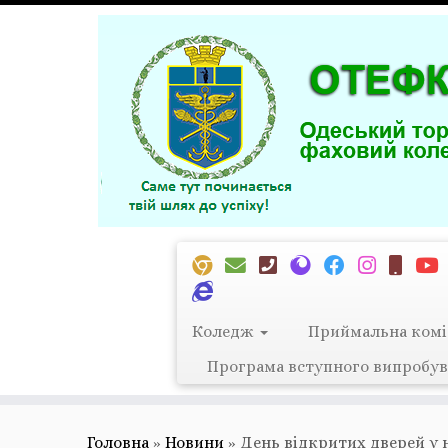
Перейти
до
вмісту
Коледж
Приймальна комі
Програма вступного випробув
Головна
»
Новини
»
День відкритих дверей у