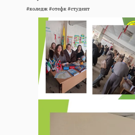
#коледж
#
отефк
#студент