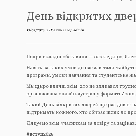
День відкритих две
13/02/2026
в
Новини
автор
admin
Попри складні обставини — ожеледицю, блека
Навіть за таких умов до нас завітали майбут
програми, умови навчання та студентське жи
Ми щиро вдячні всім, хто не злякався трудно
організована онлайн-зустріч у форматі Zoom
Такий День відкритих дверей ще раз довів: н
підтримати кожного, хто обирає шлях до про
Дякуємо всім учасникам за довіру та зацікав
#вступ2026