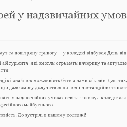
рей у надзвичайних умов
ут та повітряну тривогу — у коледжі відбувся День ві
ні абітурієнти, які змогли отримати вичерпну та актуаль
ття.
щів і знайшов можливість бути з нами офлайн. Для тих, 
, що дало змогу долучитися до події дистанційно та по
авіть у надзвичайних умовах освіта триває, а коледж з
фесійного майбутнього.
леність. До зустрічі в нашому коледжі!