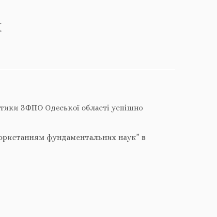
я
матики ЗФПО Одеської області успішно
користанням фундаментальних наук” в