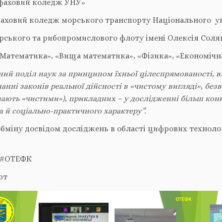
 фаховий коледж УНУ»
аховий коледж морського транспорту Національного ун
ського та рибопромислового флоту імені Олексія Соля
Математика», «Вища математика», «Фізика», «Економічна
ний поділ наук за принципом їхньої цілеспрямованості, в
нні законів реальної дійсності в «чистому вигляді», без
ивають «чистими»), прикладних – у дослідженні більш кон
а й соціально-практичного характеру”.
міну досвідом досліджень в області цифрових техноло
я #ОТЕФК
орт