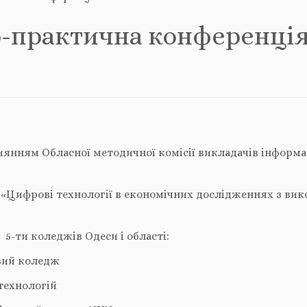
о-практична конференці
приянням Обласної методичної комісії викладачів інфор
«Цифрові технології в економічних дослідженнях з ви
 5-ти коледжів Одеси і області:
вий коледж
технологій