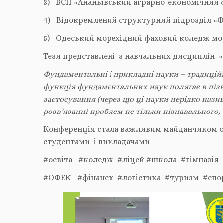
3) ВСП «Ананьївський аграрно-економічний
4) Відокремлений структурний підрозділ «Ф
5) Одеський морехідний фаховий коледж мор
Тези представлені з навчальних дисциплін «
Фундаментальні і прикладні науки – традицій
функція фундаментальних наук полягає в пізна
застосування (через що ці науки нерідко наз
розв’язанні проблем не тільки пізнавального, 
Конференція стала важливим майданчиком об
студентами і викладачами
#освіта #коледж #ліцей #школа #гімназі
#ОФЕК #фінанси #логістика #туризм #сп