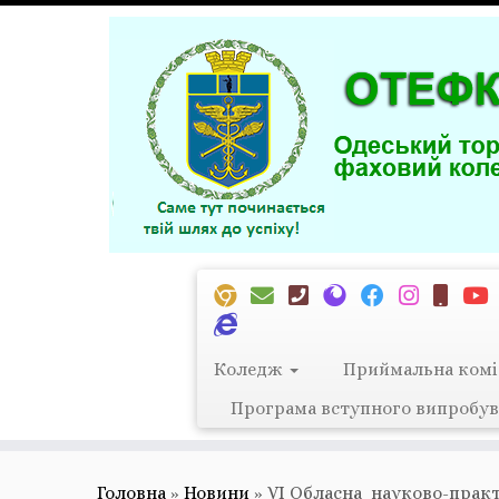
Перейти
до
вмісту
Коледж
Приймальна комі
Програма вступного випробув
Головна
»
Новини
»
VІ Обласна науково-прак