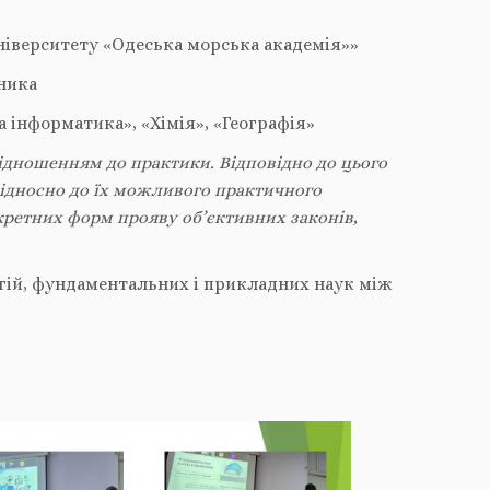
іверситету «Одеська морська академія»»
ника
 інформатика», «Хімія», «Географія»
ідношенням до практики. Відповідно до цього
відносно до їх можливого практичного
кретних форм прояву об’єктивних законів,
гій, фундаментальних і прикладних наук між