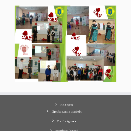
Коледж
Приймальна комісія
For forigners
Сторінки історії