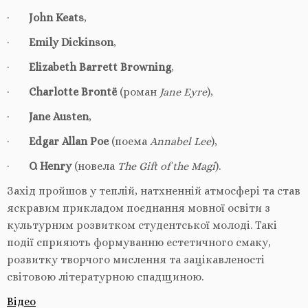
·
John Keats
,
·
Emily Dickinson
,
·
Elizabeth Barrett Browning
,
·
Charlotte Brontë
(роман
Jane Eyre
),
·
Jane Austen
,
·
Edgar Allan Poe
(поема
Annabel Lee
),
·
O. Henry
(новела
The Gift of the Magi
).
Захід пройшов у теплій, натхненній атмосфері та став
яскравим прикладом поєднання мовної освіти з
культурним розвитком студентської молоді. Такі
події сприяють формуванню естетичного смаку,
розвитку творчого мислення та зацікавленості
світовою літературною спадщиною.
Відео