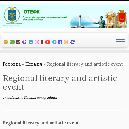
Перейти
до
вмісту
Головна
»
Новини
»
Regional literary and artistic event
Regional literary and artistic
event
17/02/2026
в
Новини
автор
admin
Regional literary and artistic event