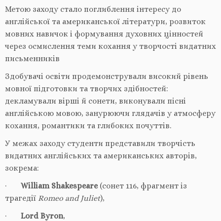
Метою заходу стало поглиблення інтересу до
англійської та американської літератури, розвиток
мовних навичок і формування духовних цінностей
через осмислення теми кохання у творчості видатних
письменників
Здобувачі освіти продемонстрували високий рівень
мовної підготовки та творчих здібностей:
декламували вірші й сонети, виконували пісні
англійською мовою, занурюючи глядачів у атмосферу
кохання, романтики та глибоких почуттів.
У межах заходу студенти представили творчість
видатних англійських та американських авторів,
зокрема:
·
William Shakespeare
(сонет 116, фрагмент із
трагедії
Romeo and Juliet
),
·
Lord Byron
,