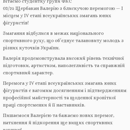
Вітаємо студентку групи ФКС
03/25 Щербакан Валерію з блискучою перемогою — І
місцем у IV етапі всеукраїнських змагань
юних
фігуристів!
Змагання відбулися в межах національного
спортивного руху, що об’єднує талановиту молодь з
різних куточків України.
Валерія продемонструвала високий рівень технічної
підготовки, артистизм, наполегливість та справжній
спортивний характер.
Перемога у IV етапі всеукраїнських змагань юних
фігуристів є вагомим досягненням і підтвердженням
професійної майстерності та щоденної кропіткої
праці спортсменки й її наставників.
Пишаємося Валерією та бажаємо нових перемог,
натхнення й підкорення ще вищих спортивних
вершин!