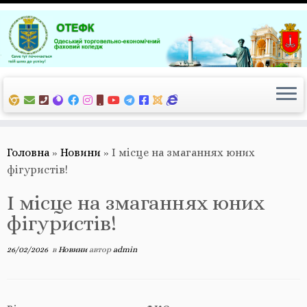
Перейти
до
вмісту
Головна
»
Новини
»
І місце на змаганнях юних
фігуристів!
І місце на змаганнях юних
фігуристів!
26/02/2026
в
Новини
автор
admin