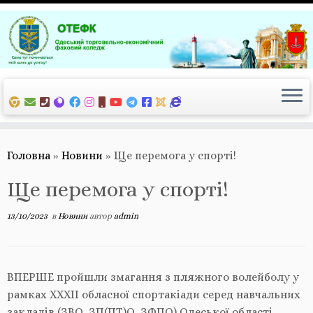
Перейти
до
вмісту
Головна
»
Новини
»
Ще перемога у спорті!
Ще перемога у спорті!
13/10/2023
в
Новини
автор
admin
ВПЕРШЕ пройшли змагання з пляжного волейболу у
рамках ХХХІІ обласної спортакіади серед навчальних
закладів (ЗВО, ЗП(ПТ)О, ЗФПО) Одеської області.