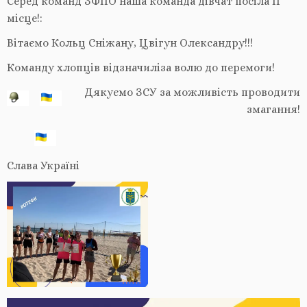
Серед команд ЗФПО наша команда дівчат посіла ІІ
місце!:
Вітаємо Кольц Сніжану, Цвігун Олександру!!!
Команду хлопців відзначиліза волю до перемоги!
Дякуємо ЗСУ за можливість проводити
змагання!
Слава Україні