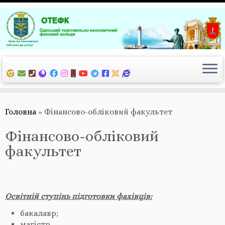
Перейти
до
вмісту
Головна
»
Фінансово-обліковий факультет
Фінансово-обліковий
факультет
Освітній ступінь підготовки фахівців:
бакалавр;
магістр.