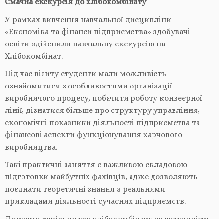
Смачна екскурсія до хлібокомбінату
У рамках вивчення навчальної дисципліни
«Економіка та фінанси підприємства» здобувачі
освіти здійснили навчальну екскурсію на
Хлібокомбінат.
Під час візиту студенти мали можливість
ознайомитися з особливостями організації
виробничого процесу, побачити роботу конвеєрної
лінії, дізнатися більше про структуру управління,
економічні показники діяльності підприємства та
фінансові аспекти функціонування харчового
виробництва.
Такі практичні заняття є важливою складовою
підготовки майбутніх фахівців, адже дозволяють
поєднати теоретичні знання з реальними
прикладами діяльності сучасних підприємств.
Дякуємо керівництву хлібокомбінату за гостинність