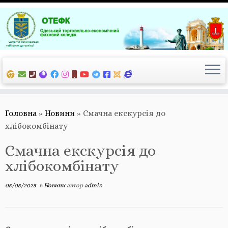
Перейти
до
вмісту
Головна
»
Новини
»
Смачна екскурсія до
хлібокомбінату
Смачна екскурсія до
хлібокомбінату
05/05/2025
в
Новини
автор
admin