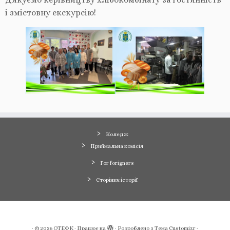
і змістовну екскурсію!
Коледж
Приймальна комісія
For forigners
Сторінки історії
·
© 2026
ОТЕФК
·
Працює на
·
Розроблено з
Тема Customizr
·