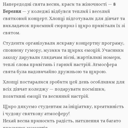
Напередодні свята весни, краси та жіночності —
8
Березня
— у коледжі відбувся теплий і веселий
святковий концерт. Хлопці підготували для дівчат та
викладачок приємний сюрприз і щиро привітали їх зі
святом.
Студенти організували яскраву концертну програму,
сповнену гумору, музики та щирих емоцій. Учасники
заходу дарували глядачам пісні, жартівливі номери,
теплі слова привітань і гарний настрій. Атмосфера
свята була надзвичайно дружньою та щирою.
Хлопці постаралися зробити цей день особливим для
всіх дівчат коледжу — подарувати посмішки,
позитивні емоції та весняний настрій.
Щиро дякуємо студентам за ініціативу, креативність
і чудову святкову атмосферу!
Нехай весна приносить радість, натхнення та багато
приємних моментів.