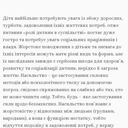
Діти найбільше потребують уваги із збоку дорослих,
турботи, задоволення їхніх життєвих потреб, отже
питання «ролі дитини в суспільстві» постає дуже
гостро та потребує уваги соціальних працівників і
влади. Жорстоке поводження з дітьми та зневага до
їхніх інтересів можуть мати різні види та форми, але
їх наслідками завжди є серйозна шкода для здоров’я,
розвитку та соціалізації дитини, нерідко й загроза
життю. Насильство – це застосування силових
методів або психологічного тиску за допомогою
погроз, свідомо спрямованих на слабких або тих, хто
не може чинити опір. Тобто, будь – яке застосування
сили щодо беззахисних. Насильство пов’язане з
жорстокістю у відносинах між людьми (групами,
народами), а вона є функцією нестатку, тобто
відчуття недоліку в задоволенні потреб, у першу