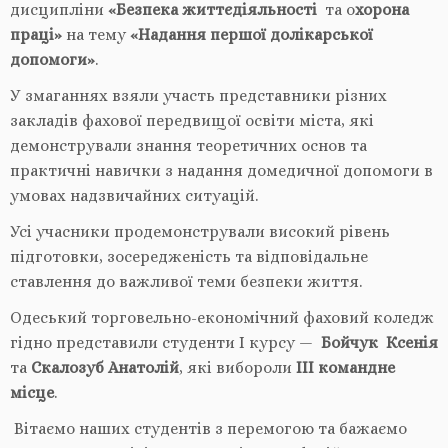
дисципліни
«Безпека життєдіяльності
та о
хорона
праці»
на тему
«Надання першої долікарської
допомоги»
.
У змаганнях взяли участь представники різних
закладів фахової передвищої освіти міста, які
демонстрували знання теоретичних основ та
практичні навички з надання домедичної допомоги в
умовах надзвичайних ситуацій.
Усі учасники продемонстрували високий рівень
підготовки, зосередженість та відповідальне
ставлення до важливої теми безпеки життя.
Одеський торговельно-економічний фаховий коледж
гідно представили студенти І курсу —
Бойчук Ксенія
та
Скалозуб Анатолій
, які вибороли
ІІІ командне
місце
.
Вітаємо наших студентів з перемогою та бажаємо