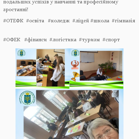
подальших успіхів у навчанні та професійному
зростанні!
#ОТЕФК #освіта #коледж #ліцей #школа #гімназія
#ОФЕК #фінанси #логістика #туризм #спорт