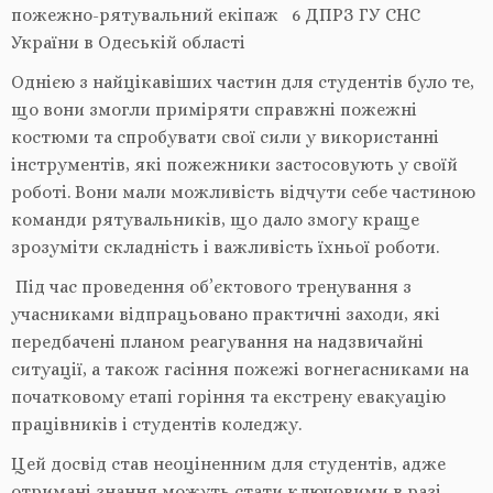
пожежно-рятувальний екіпаж 6 ДПРЗ ГУ СНС
України в Одеській області
Однією з найцікавіших частин для студентів було те,
що вони змогли приміряти справжні пожежні
костюми та спробувати свої сили у використанні
інструментів, які пожежники застосовують у своїй
роботі. Вони мали можливість відчути себе частиною
команди рятувальників, що дало змогу краще
зрозуміти складність і важливість їхньої роботи.
Під час проведення об’єктового тренування з
учасниками відпрацьовано практичні заходи, які
передбачені планом реагування на надзвичайні
ситуації, а також гасіння пожежі вогнегасниками на
початковому етапі горіння та екстрену евакуацію
працівників і студентів коледжу.
Цей досвід став неоціненним для студентів, адже
отримані знання можуть стати ключовими в разі