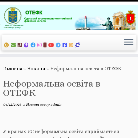
Перейти
до
вмісту
Головна
»
Новини
»
Неформальна освіта в ОТЕФК
Неформальна освіта в
ОТЕФК
04/12/2023
в
Новини
автор
admin
У країнах ЄС неформальна освіта сприймається