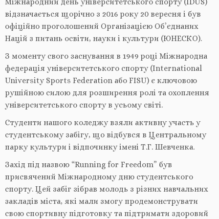
Міжнародний день університетського спорту (IDUS)
відзначається щорічно з 2016 року 20 вересня і був
офіційно проголошений Організацією Об’єднаних
Націй з питань освіти, науки і культури (ЮНЕСКО).
З моменту свого заснування в 1949 році Міжнародна
федерація університетського спорту (International
University Sports Federation або FISU) є ключовою
рушійною силою для розширення ролі та охоплення
університетського спорту в усьому світі.
Студенти нашого коледжу взяли активну участь у
студентському забігу, що відбувся в Центральному
парку культури і відпочинку імені Т.Г. Шевченка.
Захід під назвою “Running for Freedom” був
присвячений Міжнародному дню студентського
спорту. Цей забіг зібрав молодь з різних навчальних
закладів міста, які мали змогу продемонструвати
свою спортивну підготовку та підтримати здоровий