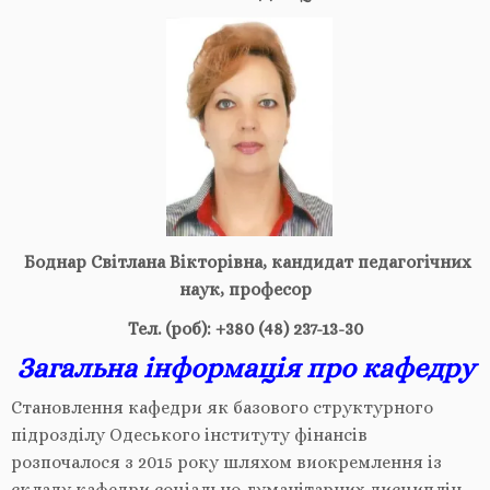
Боднар
Світлана Вікторівна
,
кандидат пе
д
агогічних
наук
, професор
Тел.
(роб)
: +380 (48) 237-13-30
Загальна інформація про кафедру
Становлення кафедри як базового структурного
підрозділу Одеського інституту фінансів
розпочалося з 2015 року шляхом виокремлення із
складу кафедри соціально-гуманітарних дисциплін.