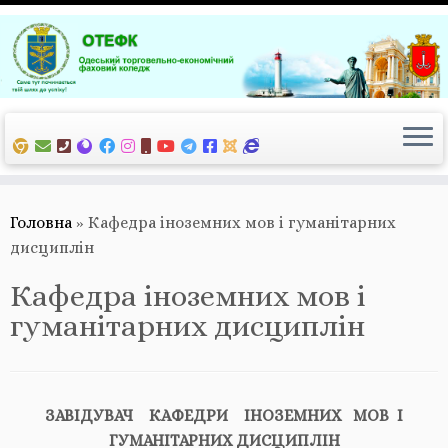
Перейти
до
вмісту
Головна
»
Кафедра іноземних мов і гуманітарних
дисциплін
Кафедра іноземних мов і
гуманітарних дисциплін
ЗАВІДУВАЧ
КАФЕДРИ
ІНОЗЕМНИХ
МОВ І
ГУМАНІТАРНИХ ДИСЦИПЛІН