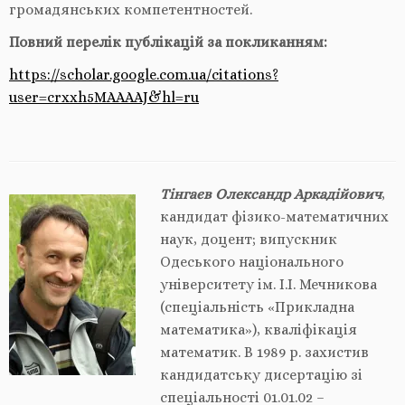
громадянських компетентностей.
Повний перелік публікацій за покликанням:
https://scholar.google.com.ua/citations?
user=crxxh5MAAAAJ&hl=ru
Тінгаєв Олександр Аркадійович
,
кандидат фізико-математичних
наук, доцент; випускник
Одеського національного
університету ім. І.І. Мечникова
(спеціальність «Прикладна
математика»), кваліфікація
математик. В 1989 р. захистив
кандидатську дисертацію зі
спеціальності 01.01.02 –