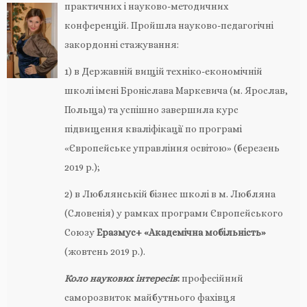
практичних і науково-методичних
конференцій. Пройшла науково-педагогічні
закордонні стажування:
1) в Державній вищій техніко-економічній
школі імені Броніслава Маркевича (м. Ярослав,
Польща) та успішно завершила курс
підвищення кваліфікації по програмі
«Європейське управління освітою» (березень
2019 р.);
2) в Люблянській бізнес школі в м. Любляна
(Словенія) у рамках програми Європейського
Союзу
Еразмус+
«Академічна мобільність»
(жовтень 2019 р.).
Коло наукових інтересів
:
професійний
саморозвиток майбутнього фахівця