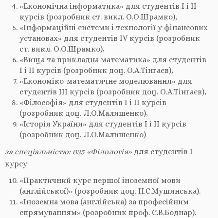
«Економічна інформатика» для студентів I і II
курсів (розробник ст. викл. О.О.Шрамко),
«Інформаційні системи і технології у фінансових
установах» для студентів IV курсів (розробник
ст. викл. О.О.Шрамко),
«Вища та прикладна математика» для студентів
I і II курсів (розробник доц. О.А.Тінгаєв),
«Економіко-математичне моделювання» для
студентів III курсів (розробник доц. О.А.Тінгаєв),
«Філософія» для студентів I і II курсів
(розробник доц. Л.О.Малишенко),
«Історія України» для студентів I і II курсів
(розробник доц. Л.О.Малишенко)
за спеціальністю: 035 «Філологія»
для студентів I
курсу
«Практичний курс першої іноземної мови
(англійської)» (розробник доц. Н.С.Мушинська).
«Іноземна мова (англійська) за професійним
спрямуванням» (розробник проф. С.В.Боднар).