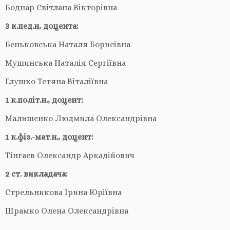
Боднар Світлана Вікторівна
3
к.пед.н, доцента:
Беньковська Наталя Борисівна
Мушинська Наталія Сергіївна
Глушко Тетяна Віталіївна
1
к.політ.н., доцент:
Малишенко Людмила Олександрівна
1
к.
фіз
.
-мат
.
н., доцент:
Тінгаєв Олександр Аркадійович
2 ст. викладача:
Стрельникова Ірина Юріївна
Шрамко Олена Олександрівна