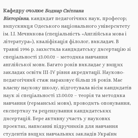
Кафедру очолює
Боднар Світлана
Вікторівна
, кандидат педагогічних наук, професор;
випускниця Одеського національного університету
ім. І.І. Мечникова (спеціальність «Англійська мова і
література»), кваліфікація філолог, викладач. В
травні 1996 р. захистила кандидатську дисертацію зі
спеціальності 13.00.02 – методика навчання
англійської мови. Багато років викладає у вищих
закладах освіти III-IV рівня акредитації. Науково-
педагогічний стаж нараховує більш 28 років. Має
власну наукову школу, підготувала вісім кандидатів
наук зі спеціальності 13.00.02 – теорія та методика
навчання (германські мови), проводить опонування,
експертизу та рецензування кандидатських
дисертацій. Бере активну участь у наукових
проектах, написанні підручників для навчання
студентів вищих навчальних закладів України