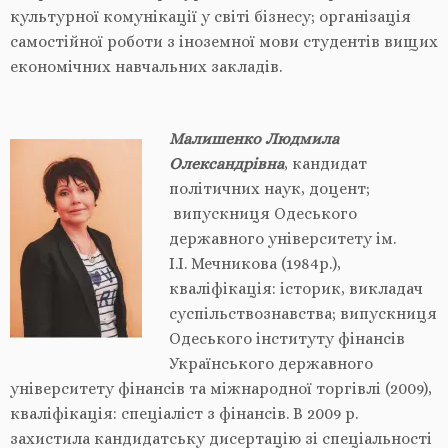
культурної комунікації у світі бізнесу; організація
самостійної роботи з іноземної мови студентів вищих
економічних навчальних закладів.
Малишенко Людмила
Олександрівна
, кандидат
політичних наук, доцент;
випускниця Одеського
державного університету ім.
І.І. Мечникова (1984р.),
кваліфікація: історик, викладач
суспільствознавства; випускниця
Одеського інституту фінансів
Українського державного
університету фінансів та міжнародної торгівлі (2009),
кваліфікація: спеціаліст з фінансів. В 2009 р.
захистила кандидатську дисертацію зі спеціальності