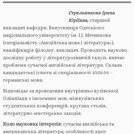
Стрельникова Ірина
Юріївна
,
старший
викладач кафедри. Випускниця Одеського
національного університету ім. І.І. Мечникова
(спеціальність «Англійська мова і література»),
кваліфікація філолог, викладач. Проводить науково-
дослідну роботу у літературознавчій галузі, вивчає
проблеми сучасної англійської літератури. Склала
кандидатські іспити зі спеціальності 10.02.04 –
германські мови.
Відповідає за проведення внутрішньо вузівської
Олімпіади з іноземних мов, міжвузівських
студентських конференцій, круглих столів,
літературно-мистецьких заходів.
Коло наукових інтересів:
сучасна англійська та
американська література; особливості крос