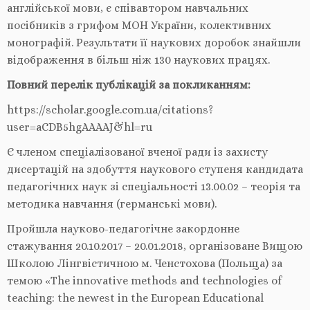
англійської мови, є співавтором навчальних
посібників з грифом МОН України, колективних
монографій. Результати її наукових доробок знайшли
відображення в більш ніж 130 наукових працях.
Повний перелік публікацій за покликанням:
https://scholar.google.com.ua/citations?
user=aCDB5hgAAAAJ&hl=ru
Є членом спеціалізованої вченої ради із захисту
дисертацій на здобуття наукового ступеня кандидата
педагогічних наук зі спеціальності 13.00.02 – теорія та
методика навчання (германські мови).
Пройшла науково-педагогічне закордонне
стажування 20.10.2017 – 20.01.2018, організоване Вищою
Школою Лінгвістичною м. Ченстохова (Польща) за
темою «The innovative methods and technologies of
teaching: the newest in the European Educational