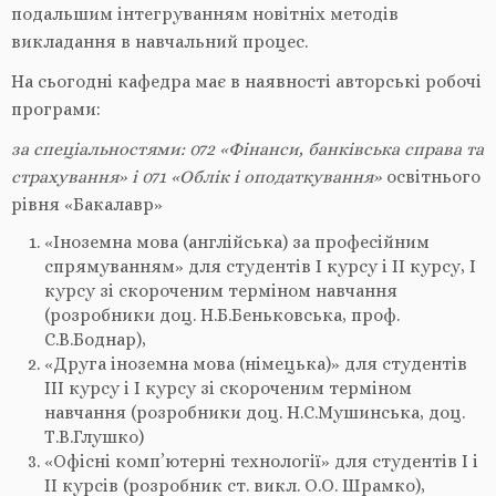
подальшим інтегруванням новітніх методів
викладання в навчальний процес.
На сьогодні кафедра має в наявності авторські робочі
програми:
за спеціальностями:
072 «Фінанси, банківська справа та
страхування» і 071 «Облік і оподаткування»
освітнього
рівня «Бакалавр»
«Іноземна мова (англійська) за професійним
спрямуванням» для студентів I курсу і II курсу, I
курсу зі скороченим терміном навчання
(розробники доц. Н.Б.Беньковська, проф.
С.В.Боднар),
«Друга іноземна мова (німецька)» для студентів
III курсу і I курсу зі скороченим терміном
навчання (розробники доц. Н.С.Мушинська, доц.
Т.В.Глушко)
«Офісні комп’ютерні технології» для студентів I і
II курсів (розробник ст. викл. О.О. Шрамко),