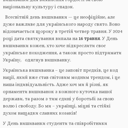
національну культуру і спадок.
Всесвітній день вишиванки — це неофіційне, але
дуже важливе для українського народу свято. Воно
відзначається щороку в третій четвер травня. У 2024
році дата святкування випала на
16 травня
. У День
вишиванки кожен, хто хоче підкреслити своє
українське походження, а також просто підтримати
Україну, одягнув вишиванку.
Українська вишиванка – це заповіт предків, це код
нації, який вже став світовим модним трендом, і це
наша індивідуальність. Адже хоч ми й різні, як
орнаменти вишиванок з кожного куточка нашої
держави, та разом з тим єдині у боротьбі за свою
волю і свободу. Бо ми – українці, міцні та стійкі
духом нащадки славних козаків!
У День вишиванки студенти та співробітники