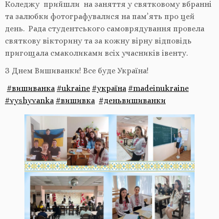
Коледжу прийшли на заняття у святковому вбранні
та залюбки фотографувалися на пам’ять про цей
день. Рада студентського самоврядування провела
святкову вікторину та за кожну вірну відповідь
пригощала смаколиками всіх учасників івенту.
З Днем Вишиванки! Все буде Україна!
#вишиванка
#ukraine
#україна
#madeinukraine
#vyshyvanka
#вишивка
#деньвишиванки