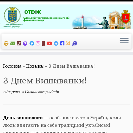
Перейти
до
вмісту
Головна
»
Новини
»
З Днем Вишиванки!
З Днем Вишиванки!
17/05/2024
в
Новини
автор
admin
День вишиванки
— особливе свято в Україні, коли
люди вдягають на себе традиційні українські
вишиванки для виявлення гордості за свою