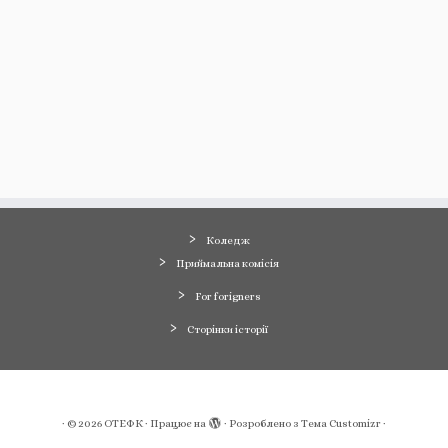
Коледж
Приймальна комісія
For forigners
Сторінки історії
·
© 2026
ОТЕФК
·
Працює на
·
Розроблено з
Тема Customizr
·