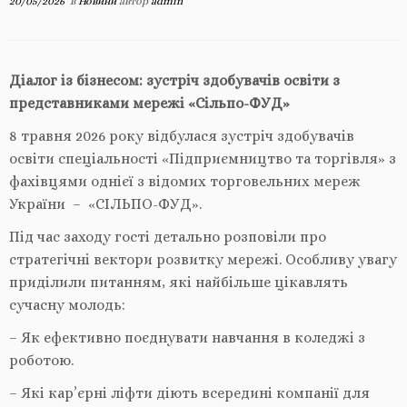
20/05/2026
в
Новини
автор
admin
Діалог із бізнесом: зустріч здобувачів освіти з
представниками мережі «Сільпо
-ФУД
»
8 травня 2026 року відбулася зустріч здобувачів
освіти спеціальності «Підприємництво та торгівля» з
фахівцями однієї з відомих торговельних мереж
України – «СІЛЬПО-ФУД».
Під час заходу гості детально розповіли про
стратегічні вектори розвитку мережі. Особливу увагу
приділили питанням, які найбільше цікавлять
сучасну молодь:
– Як ефективно поєднувати навчання в коледжі з
роботою.
– Які кар’єрні ліфти діють всередині компанії для