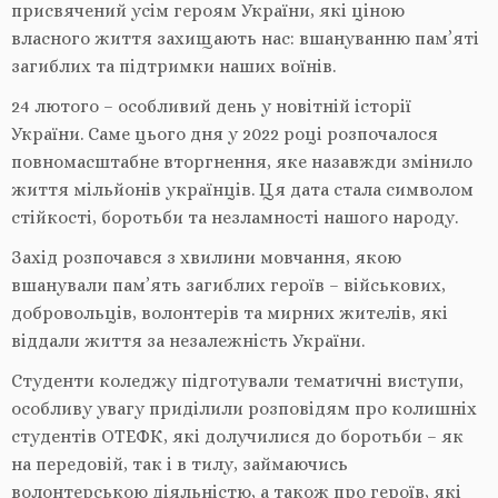
присвячений усім героям України, які ціною
власного життя захищають нас: вшануванню пам’яті
загиблих та підтримки наших воїнів.
24 лютого – особливий день у новітній історії
України. Саме цього дня у 2022 році розпочалося
повномасштабне вторгнення, яке назавжди змінило
життя мільйонів українців. Ця дата стала символом
стійкості, боротьби та незламності нашого народу.
Захід розпочався з хвилини мовчання, якою
вшанували пам’ять загиблих героїв – військових,
добровольців, волонтерів та мирних жителів, які
віддали життя за незалежність України.
Студенти коледжу підготували тематичні виступи,
особливу увагу приділили розповідям про колишніх
студентів ОТЕФК, які долучилися до боротьби – як
на передовій, так і в тилу, займаючись
волонтерською діяльністю, а також про героїв, які