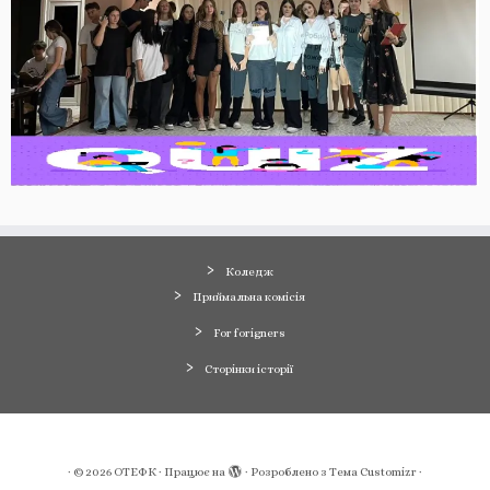
Коледж
Приймальна комісія
For forigners
Сторінки історії
·
© 2026
ОТЕФК
·
Працює на
·
Розроблено з
Тема Customizr
·