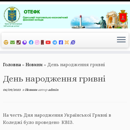
Перейти
до
вмісту
Головна
»
Новини
»
День народження гривні
День народження гривні
06/09/2023
в
Новини
автор
admin
На честь Дня народження Української Гривні в
Коледжі було проведено КВІЗ.