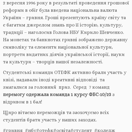
2 вересня 1996 року в результаті проведення грошової
реформи в обіг була введена національна валюта
України – гривня. Гроші презентують країну світу та
є багатим джерелом знань про її історію, культуру,
традиції – наголосив Голова НБУ Кирило Шевченко.
На монетах та банкнотах гривні зображено державну
символіку та елементи національної культури,
портрети видатних діячів української історії, науки
та культури – творців нашої незалежності.
Студентські команди ОТЕФК активно брали участь у
квізі, надавали іноді креативні відповіді та
змагалися за головний приз. Серед 7 команд
перемогу одержала команда 1 курсу ФБС-10/23
з
відривом в 1 бал!
Щиро вітаємо переможців та заохочуємо всіх
студентів брати участь у наших заходах.
#гривня #нбу#отефк#освіта#студент #коледж