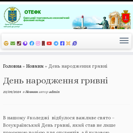
Перейти
до
вмісту
Головна
»
Новини
»
День народження гривні
День народження гривні
23/09/2024
в
Новини
автор
admin
В нашому #коледжі відбулося важливе свято –
Всеукраїнський День гривні, який став не лише
приємною подією для студентів, а й чудовою