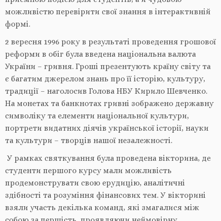
можливістю перевірити свої знання в інтерактивній
формі.
2 вересня 1996 року в результаті проведення грошової
реформи в обіг була введена національна валюта
України – гривня. Гроші презентують країну світу та
є багатим джерелом знань про її історію, культуру,
традиції – наголосив Голова НБУ Кирило Шевченко.
На монетах та банкнотах гривні зображено державну
символіку та елементи національної культури,
портрети видатних діячів української історії, науки
та культури – творців нашої незалежності.
У рамках святкування була проведена вікторина, де
студенти першого курсу мали можливість
продемонструвати свою ерудицію, аналітичні
здібності та розуміння фінансових тем. У вікторині
взяли участь декілька команд, які змагалися між
собою за першість, проявляючи неймовірну