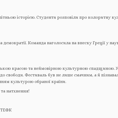
олітньою історією. Студенти розповіли про колоритну ку
а демократії. Команда наголосила на внеску Греції у нау
ською красою та неймовірною культурною спадщиною. Уч
до свободи. Фестиваль був не лише смачним, а й пізнава
нням культурою обраної країни.
 та натхнення!
#ОТЕФК