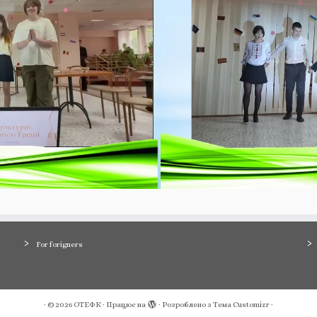
For forigners
·
© 2026
ОТЕФК
·
Працює на
·
Розроблено з
Тема Customizr
·