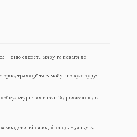
и — дню єдності, миру та поваги до
торію, традиції та самобутню культуру:
ької культури: від епохи Відродження до
а молдовські народні танці, музику та