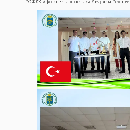
#ОФЕК #фінанси #логістика #туризм #спорт