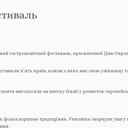
стиваль
овий гастрономічний фестиваль, присвячений Дню Європ
тавили п’ять країн, кожна з яких має свою унікальну іс
уденти наголосили на внеску Італії у розвиток європейс
ми фольклорними традиціями. Учасники звернули увагу н
ння.