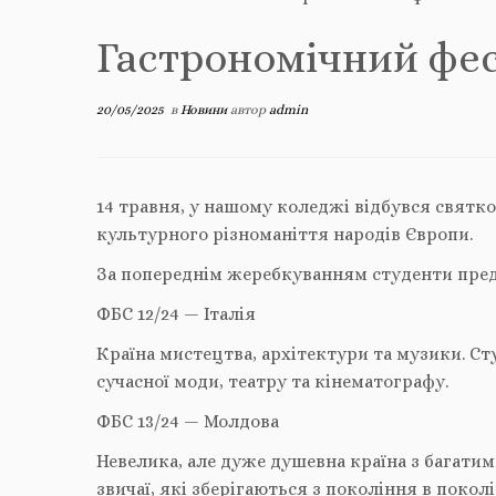
Гастрономічний фе
20/05/2025
в
Новини
автор
admin
14 травня, у нашому коледжі відбувся святк
культурного різноманіття народів Європи.
За попереднім жеребкуванням студенти предс
ФБС 12/24 — Італія
Країна мистецтва, архітектури та музики. Ст
сучасної моди, театру та кінематографу.
ФБС 13/24 — Молдова
Невелика, але дуже душевна країна з багати
звичаї, які зберігаються з покоління в поколі