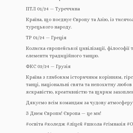
ПТЛ 01/24 — Туреччина
Країна, що поєднує Європу та Азію, із тисяч
турецького народу.
ТР 01/24 — Греція
Колиска європейської цивілізації, філософії т
елементи традиційного танцю.
ФКС 02/24 — Грузія
Країна з глибоким історичним корінням, гір
танці, національні свята та непохитну любов 
яскравістю, креативністю та щирим захопле
Дякуємо всім командам за чудову атмосферу
З Днем Європи! Європа — це ми!
#освіта #коледж #ліцей #школа #гімназія 