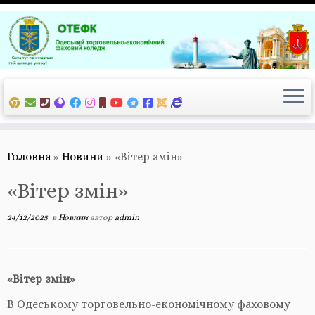
Перейти
до
вмісту
Головна
»
Новини
»
«Вітер змін»
«Вітер змін»
24/12/2025
в
Новини
автор
admin
«Вітер змін»
В Одеському торговельно-економічному фаховому