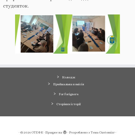
студенток.
Коледж
Приймальна комісія
For forigners
Сторінки історії
·
© 2026
ОТЕФК
·
Працює на
·
Розроблено з
Тема Customizr
·