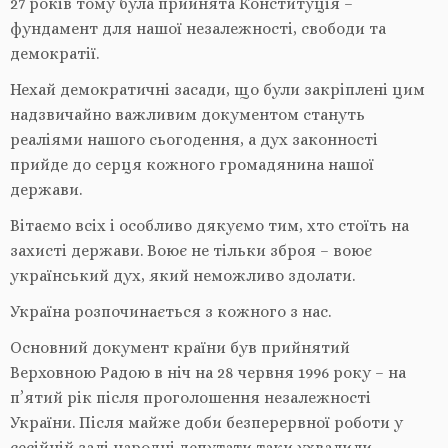
27 років тому була прийнята Конституція –
фундамент для нашої незалежності, свободи та
демократії.
Нехай демократичні засади, що були закріплені цим
надзвичайно важливим документом стануть
реаліями нашого сьогодення, а дух законності
прийде до серця кожного громадянина нашої
держави.
Вітаємо всіх і особливо дякуємо тим, хто стоїть на
захисті держави. Воює не тільки зброя – воює
український дух, який неможливо здолати.
Україна розпочинається з кожного з нас.
Основний документ країни був прийнятий
Верховною Радою в ніч на 28 червня 1996 року – на
п’ятий рік після проголошення незалежності
України. Після майже доби безперервної роботи у
сесійній залі народні депутати таки ухвалили