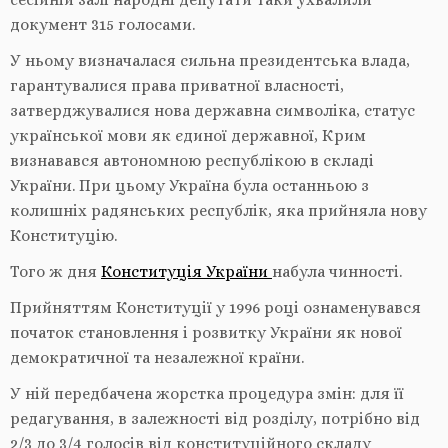
документ 315 голосами.
У ньому визначалася сильна президентська влада,
гарантувалися права приватної власності,
затверджувалися нова державна символіка, статус
української мови як єдиної державної, Крим
визнавався автономною республікою в складі
України. При цьому Україна була останньою з
колишніх радянських республік, яка прийняла нову
Конституцію.
Того ж дня
Конституція України
набула чинності.
Прийняттям Конституції у 1996 році ознаменувався
початок становлення і розвитку України як нової
демократичної та незалежної країни.
У ній передбачена жорстка процедура змін: для її
редагування, в залежності від розділу, потрібно від
2/3 до 3/4 голосів від конституційного складу