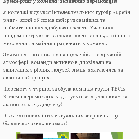
Брейн-ринг у коледжі: визначено переможців!
У коледжі відбувся інтелектуальний турнір «Брейн-
ринг», який об’єднав найерудованіших та
найкмітл
ивіших здобувачів освіти. Учасники
продемонстрували високий рівень знань, логічного
мислення та вміння працювати в команді.
Змагання проходило у напруженій, але дружній
атмосфері. Команди активно відповідали на
запитання з різних галузей знань, змагаючись за
звання найкращих.
Перемогу у турнірі здобула команда групи ФБС15!
Вітаємо переможців та дякуємо всім учасникам за
активність і чудову гру!
Бажаємо нових інтелектуальних звершень і ще
більше яскравих перемог!