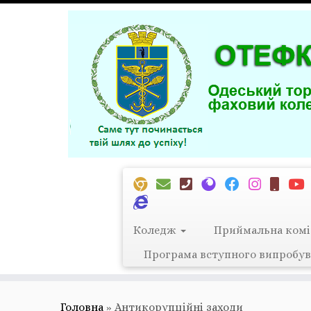
Перейти
до
вмісту
Коледж
Приймальна комі
Програма вступного випробув
Головна
»
Антикорупційні заходи