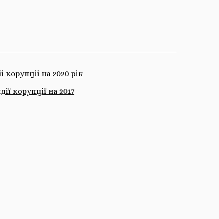
 корупцii на 2020 рiк
ії корупції на 2017