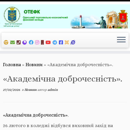
Перейти
до
вмісту
Головна
»
Новини
»
«Академічна доброчесність».
«Академічна доброчесність».
27/02/2026
в
Новини
автор
admin
«Академічна доброчесність»
.
26 лютого в коледжі
відбувся виховний захід на